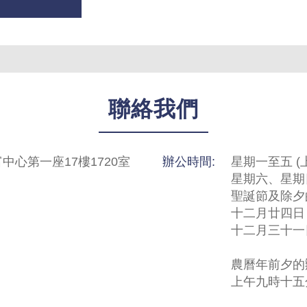
聯絡我們
中心第一座17樓1720室
辦公時間:
星期一至五 (上午
星期六、星期日
聖誕節及除夕
十二月廿四日
十二月三十一
農曆年前夕的
上午九時十五