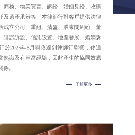
、商務、物業買賣、訴訟、婚姻見證、收購
託及遺產承辨等。本律師行對客戶提供法律
括成立公司、重組、清盤、股東間糾紛、董
、誹謗訴訟、信託設置、地產發展、婚姻訴
於2025年5月與佟達釗律師行聯營，佟達
常熟識及有豐富經驗，因此產生的協同效應
關係。
了解更多